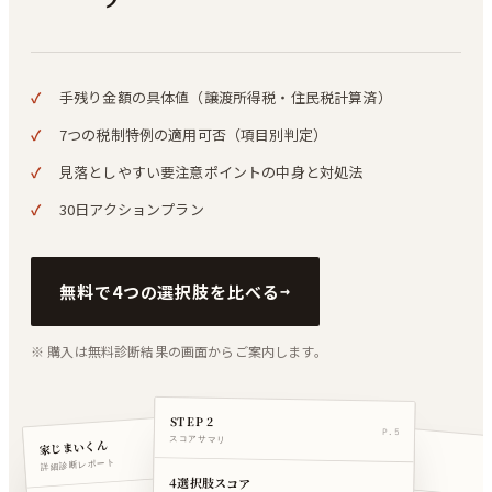
手残り金額の具体値（譲渡所得税・住民税計算済）
7つの税制特例の適用可否（項目別判定）
見落としやすい要注意ポイントの中身と対処法
30日アクションプラン
無料で4つの選択肢を比べる
→
※ 購入は無料診断結果の画面からご案内します。
STEP 2
P.5
STEP 3
スコアサマリ
P.1
家じまいくん
手残り試算
詳細診断レポート
4選択肢スコア