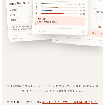
手残り試算
詳細診断レポート
売
82
/100
貸
世田谷区◯◯
45
/100
想定成約額
住
対象物件
28
/100
¥52,000,
2026.04.24
壊
仲介手数料
61
/100
発行日
−¥1,716,0
abc123xyz789
譲渡所得税
推奨：売る
診断ID
3000万円特例 適用候補
登記諸費用
本レポートは参考情報であり、税理士法52条・弁護士法72条・
−¥850,00
宅建業法上の個別助言には該当しません。
手残り
セクション 2
P.5
¥49,434,000
P.1
iejimaikun.jp
セクション 3
P.9
※ 上記は表示用のモックアップです。実際のレポートはあなたの入力情
報・住所周辺データに基づき個別生成されます。
判断材料の一次データは
家じまいくん リサーチ全19本（FAQ 677