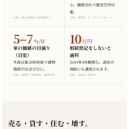
小。期限切れで数百万円の
差。
出典:
国土交通省 特別措置法
↗
出典:
国税庁 タックスアンサー
↗
5–7
10
%/年
万円
家の価値の目減り
相続登記をしないと
（目安）
過料
木造は築20年前後で建物
2024年4月義務化。過去の
価値がほぼゼロに。
相続にも適用されます。
出典:
国税庁 減価償却・耐用年数
↗
出典:
法務省 民事局
↗
売る・貸す・住む・壊す。