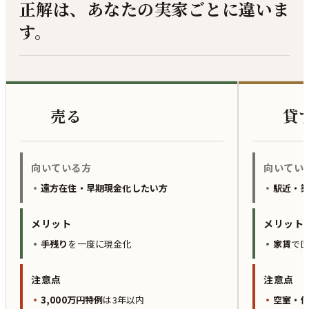
正解は、あなたの実家ごとに違いま
す。
売
売る
貸
貸
向いている方
向いてい
遠方在住・早期現金化したい方
駅近・
メリット
メリット
手残り
を一度に現金化
家賃
で
注意点
注意点
3,000万円特例
は3年以内
空室・