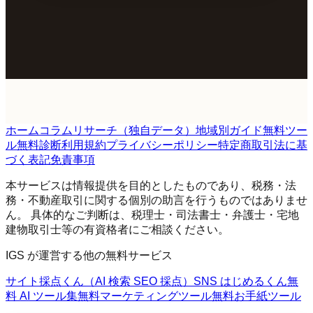
ホーム
コラム
リサーチ（独自データ）
地域別ガイド
無料ツー
ル
無料診断
利用規約
プライバシーポリシー
特定商取引法に基
づく表記
免責事項
本サービスは情報提供を目的としたものであり、税務・法
務・不動産取引に関する個別の助言を行うものではありませ
ん。 具体的なご判断は、税理士・司法書士・弁護士・宅地
建物取引士等の有資格者にご相談ください。
IGS が運営する他の無料サービス
サイト採点くん（AI 検索 SEO 採点）
SNS はじめるくん
無
料 AI ツール集
無料マーケティングツール
無料お手紙ツール