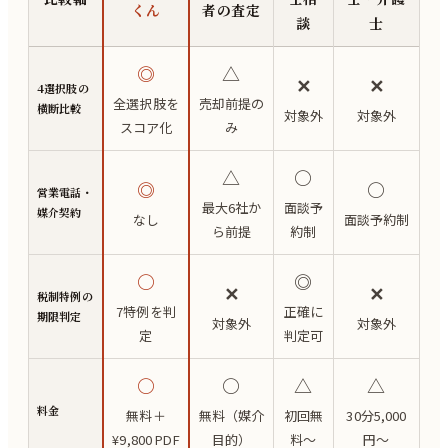
くん
者の査定
談
士
◎
△
✕
✕
4選択肢の
全選択肢を
売却前提の
横断比較
対象外
対象外
スコア化
み
△
○
◎
○
営業電話・
最大6社か
面談予
媒介契約
なし
面談予約制
ら前提
約制
○
◎
✕
✕
税制特例の
7特例を判
正確に
期限判定
対象外
対象外
定
判定可
○
○
△
△
料金
無料＋
無料（媒介
初回無
30分5,000
¥9,800 PDF
目的）
料〜
円〜